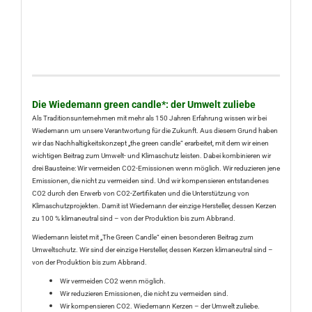
Die Wiedemann green candle*: der Umwelt zuliebe
Als Traditionsunternehmen mit mehr als 150 Jahren Erfahrung wissen wir bei
Wiedemann um unsere Verantwortung für die Zukunft. Aus diesem Grund haben
wir das Nachhaltigkeitskonzept „the green candle“ erarbeitet, mit dem wir einen
wichtigen Beitrag zum Umwelt- und Klimaschutz leisten. Dabei kombinieren wir
drei Bausteine: Wir vermeiden CO2-Emissionen wenn möglich. Wir reduzieren jene
Emissionen, die nicht zu vermeiden sind. Und wir kompensieren entstandenes
CO2 durch den Erwerb von CO2-Zertifikaten und die Unterstützung von
Klimaschutzprojekten. Damit ist Wiedemann der einzige Hersteller, dessen Kerzen
zu 100 % klimaneutral sind – von der Produktion bis zum Abbrand.
Wiedemann leistet mit „The Green Candle“ einen besonderen Beitrag zum
Umweltschutz. Wir sind der einzige Hersteller, dessen Kerzen klimaneutral sind –
von der Produktion bis zum Abbrand.
Wir vermeiden CO2 wenn möglich.
Wir reduzieren Emissionen, die nicht zu vermeiden sind.
Wir kompensieren CO2. Wiedemann Kerzen – der Umwelt zuliebe.