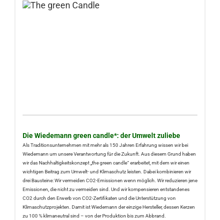
Die Wiedemann green candle*: der Umwelt zuliebe
Als Traditionsunternehmen mit mehr als 150 Jahren Erfahrung wissen wir bei
Wiedemann um unsere Verantwortung für die Zukunft. Aus diesem Grund haben
wir das Nachhaltigkeitskonzept „the green candle“ erarbeitet, mit dem wir einen
wichtigen Beitrag zum Umwelt- und Klimaschutz leisten. Dabei kombinieren wir
drei Bausteine: Wir vermeiden CO2-Emissionen wenn möglich. Wir reduzieren jene
Emissionen, die nicht zu vermeiden sind. Und wir kompensieren entstandenes
CO2 durch den Erwerb von CO2-Zertifikaten und die Unterstützung von
Klimaschutzprojekten. Damit ist Wiedemann der einzige Hersteller, dessen Kerzen
zu 100 % klimaneutral sind – von der Produktion bis zum Abbrand.