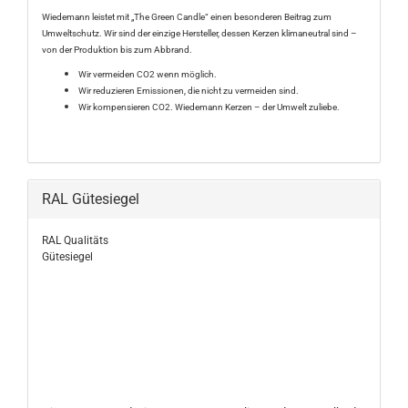
Wiedemann leistet mit „The Green Candle“ einen besonderen Beitrag zum
Umweltschutz. Wir sind der einzige Hersteller, dessen Kerzen klimaneutral sind –
von der Produktion bis zum Abbrand.
Wir vermeiden CO2 wenn möglich.
Wir reduzieren Emissionen, die nicht zu vermeiden sind.
Wir kompensieren CO2. Wiedemann Kerzen – der Umwelt zuliebe.
RAL Gütesiegel
RAL Qualitäts
Gütesiegel