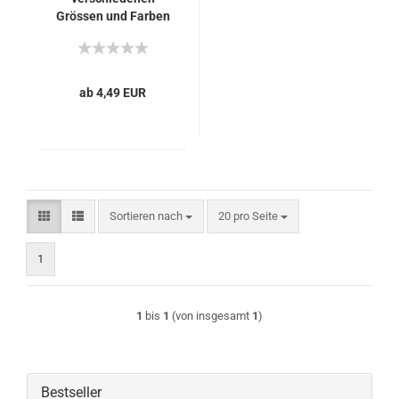
Grössen und Farben
erhältlich
ab 4,49 EUR
Sortieren nach
pro Seite
Sortieren nach
20 pro Seite
1
1
bis
1
(von insgesamt
1
)
Bestseller