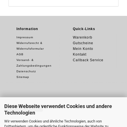
Information
Quick-Links
Warenkorb
Impressum
Gutscheine
Widerrufsrecht &
Mein Konto
Widerrufsformular
Kontakt
AGB
Callback Service
Versand- &
Zahlungsbedingungen
Datenschutz
Sitemap
Diese Webseite verwendet Cookies und andere
Vertrag widerrufen
Technologien
Wir verwenden Cookies und ähnliche Technologien, auch von
Drittanbietern, um die ordentliche Funktionsweise der Website zu