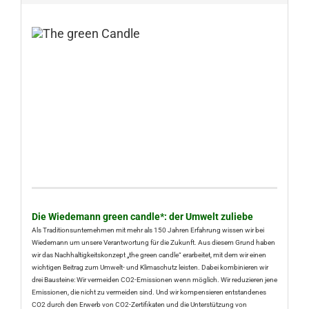
Die Wiedemann green candle*: der Umwelt zuliebe
Als Traditionsunternehmen mit mehr als 150 Jahren Erfahrung wissen wir bei
Wiedemann um unsere Verantwortung für die Zukunft. Aus diesem Grund haben
wir das Nachhaltigkeitskonzept „the green candle“ erarbeitet, mit dem wir einen
wichtigen Beitrag zum Umwelt- und Klimaschutz leisten. Dabei kombinieren wir
drei Bausteine: Wir vermeiden CO2-Emissionen wenn möglich. Wir reduzieren jene
Emissionen, die nicht zu vermeiden sind. Und wir kompensieren entstandenes
CO2 durch den Erwerb von CO2-Zertifikaten und die Unterstützung von