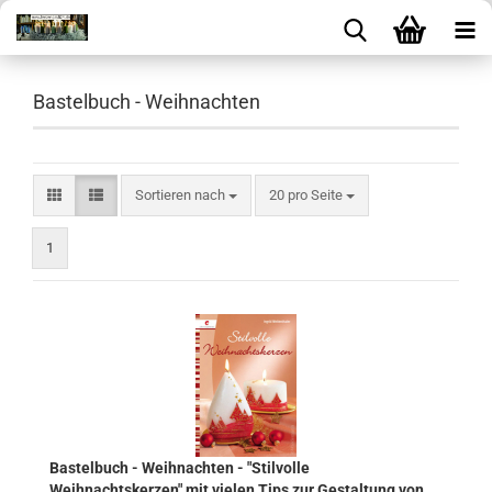
Bastelbuch - Weihnachten
Sortieren nach
pro Seite
Sortieren nach
20 pro Seite
1
Bastelbuch - Weihnachten - "Stilvolle
Weihnachtskerzen" mit vielen Tips zur Gestaltung von