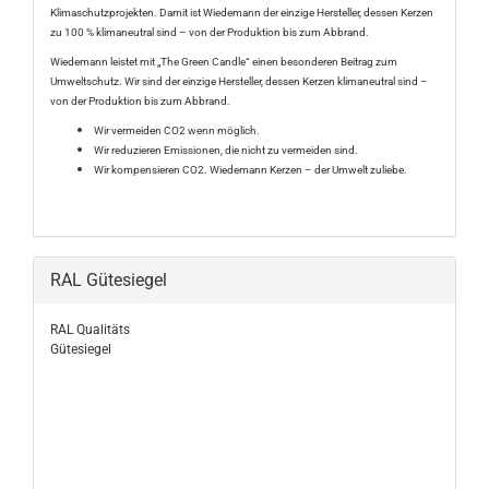
Klimaschutzprojekten. Damit ist Wiedemann der einzige Hersteller, dessen Kerzen
zu 100 % klimaneutral sind – von der Produktion bis zum Abbrand.
Wiedemann leistet mit „The Green Candle“ einen besonderen Beitrag zum
Umweltschutz. Wir sind der einzige Hersteller, dessen Kerzen klimaneutral sind –
von der Produktion bis zum Abbrand.
Wir vermeiden CO2 wenn möglich.
Wir reduzieren Emissionen, die nicht zu vermeiden sind.
Wir kompensieren CO2. Wiedemann Kerzen – der Umwelt zuliebe.
RAL Gütesiegel
RAL Qualitäts
Gütesiegel