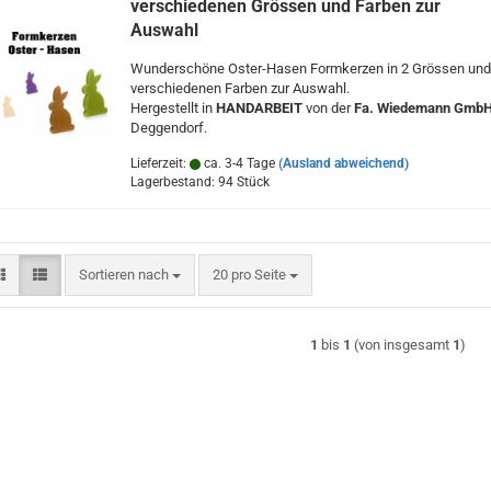
verschiedenen Grössen und Farben zur
Auswahl
Wunderschöne Oster-Hasen Formkerzen in 2 Grössen und
verschiedenen Farben zur Auswahl.
Hergestellt in
HANDARBEIT
von der
Fa. Wiedemann Gmb
Deggendorf.
Lieferzeit:
ca. 3-4 Tage
(Ausland abweichend)
Lagerbestand: 94 Stück
Sortieren nach
pro Seite
Sortieren nach
20 pro Seite
1
bis
1
(von insgesamt
1
)