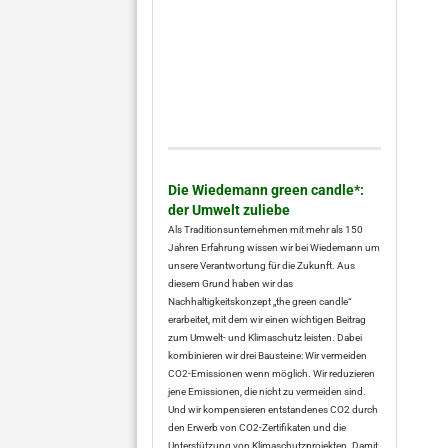
Die Wiedemann green candle*:
der Umwelt zuliebe
Als Traditionsunternehmen mit mehr als 150
Jahren Erfahrung wissen wir bei Wiedemann um
unsere Verantwortung für die Zukunft. Aus
diesem Grund haben wir das
Nachhaltigkeitskonzept „the green candle“
erarbeitet, mit dem wir einen wichtigen Beitrag
zum Umwelt- und Klimaschutz leisten. Dabei
kombinieren wir drei Bausteine: Wir vermeiden
CO2-Emissionen wenn möglich. Wir reduzieren
jene Emissionen, die nicht zu vermeiden sind.
Und wir kompensieren entstandenes CO2 durch
den Erwerb von CO2-Zertifikaten und die
Unterstützung von Klimaschutzprojekten. Damit