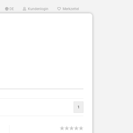
DE
Kundenlogin
Merkzettel
...
1