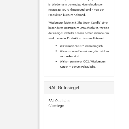
ist Wiedemann der einzige Hersteller, dessen
Kerzen zu 100 % klimaneutral sind – von der
Produktion bis zum Abbrand.
Wiedemann leistet mit „The Green Candle“ einen
besonderen Beitrag zum Umweltschutz. Wir sind
der einzige Hersteller, dessen Kerzen klimaneutral
sind – von der Produktion bis zum Abbrand.
Wir vermeiden CO2 wenn möglich.
Wir reduzieren Emissionen, die nicht zu
vermeiden sind.
Wir kompensieren CO2. Wiedemann
Kerzen – der Umwelt zuliebe.
RAL Gütesiegel
RAL Qualitäts
Gütesiegel