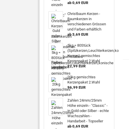
ab 0,69 EUR
Christbaum Kerzen -
Baumkerzen in
verschiedenen Grössen
und Farben erhältlich
ab 3,69 EUR
5kg = 80Stück
(Spitzkerzen,Leuchterkerzen,konisch
Kerzen) gemischtes
Kerzenpaket 2.Wahl
22,99 EUR
20kg gemischtes
Kerzenpaket 2.Wahl
96,99 EUR
Zahlen 24mm/25mm
Höhe einzeln - "Classic" -
in Gold oder Silber - echte
Wachszahlen -
Handarbeit - Topseller
ab 0,69 EUR