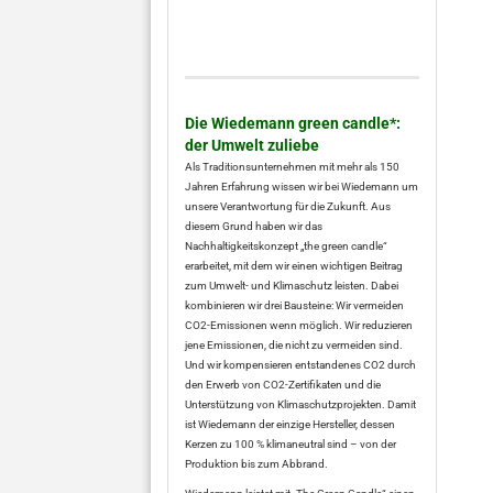
Die Wiedemann green candle*:
der Umwelt zuliebe
Als Traditionsunternehmen mit mehr als 150
Jahren Erfahrung wissen wir bei Wiedemann um
unsere Verantwortung für die Zukunft. Aus
diesem Grund haben wir das
Nachhaltigkeitskonzept „the green candle“
erarbeitet, mit dem wir einen wichtigen Beitrag
zum Umwelt- und Klimaschutz leisten. Dabei
kombinieren wir drei Bausteine: Wir vermeiden
CO2-Emissionen wenn möglich. Wir reduzieren
jene Emissionen, die nicht zu vermeiden sind.
Und wir kompensieren entstandenes CO2 durch
den Erwerb von CO2-Zertifikaten und die
Unterstützung von Klimaschutzprojekten. Damit
ist Wiedemann der einzige Hersteller, dessen
Kerzen zu 100 % klimaneutral sind – von der
Produktion bis zum Abbrand.