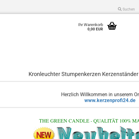
Suchen
Suche
Sprache auswählen
Ihr Warenkorb
0,00 EUR
E-Mail
Passwort
Kronleuchter Stumpenkerzen Kerzenständer
Herzlich Willkommen in unserem O
Konto erstellen
www.kerzenprofi24.de
Passwort vergessen?
THE GREEN CANDLE - QUALITÄT 100% 