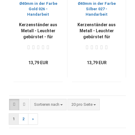
Kerzenständer aus
Kerzenständer aus
Metall - Leuchter
Metall - Leuchter
gebürstet - für
gebürstet für
Kerzen mit Ø40mm
Kerzen mit Ø40mm
in der Farbe Gold
in der Farbe Silber
026 - Handarbeit
027 - Handarbeit
13,79 EUR
13,79 EUR
Sortieren nach
pro Seite
Sortieren nach
20 pro Seite
1
2
»