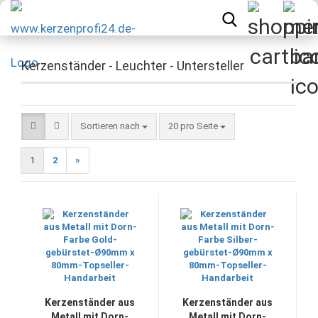
Kerzenständer - Leuchter - Untersteller
Sortieren nach
pro Seite
Sortieren nach
20 pro Seite
1
2
»
Kerzenständer aus
Kerzenständer aus
Metall mit Dorn-
Metall mit Dorn-