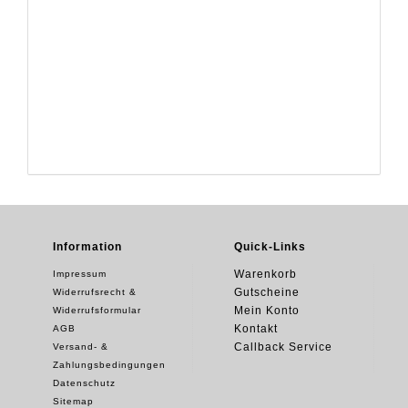
Information
Quick-Links
Warenkorb
Impressum
Gutscheine
Widerrufsrecht &
Mein Konto
Widerrufsformular
Kontakt
AGB
Callback Service
Versand- &
Zahlungsbedingungen
Datenschutz
Sitemap