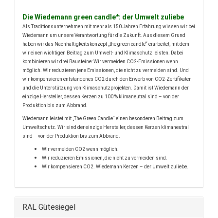
Die Wiedemann green candle*: der Umwelt zuliebe
Als Traditionsunternehmen mit mehr als 150 Jahren Erfahrung wissen wir bei
Wiedemann um unsere Verantwortung für die Zukunft. Aus diesem Grund
haben wir das Nachhaltigkeitskonzept „the green candle“ erarbeitet, mit dem
wir einen wichtigen Beitrag zum Umwelt- und Klimaschutz leisten. Dabei
kombinieren wir drei Bausteine: Wir vermeiden CO2-Emissionen wenn
möglich. Wir reduzieren jene Emissionen, die nicht zu vermeiden sind. Und
wir kompensieren entstandenes CO2 durch den Erwerb von CO2-Zertifikaten
und die Unterstützung von Klimaschutzprojekten. Damit ist Wiedemann der
einzige Hersteller, dessen Kerzen zu 100 % klimaneutral sind – von der
Produktion bis zum Abbrand.
Wiedemann leistet mit „The Green Candle“ einen besonderen Beitrag zum
Umweltschutz. Wir sind der einzige Hersteller, dessen Kerzen klimaneutral
sind – von der Produktion bis zum Abbrand.
Wir vermeiden CO2 wenn möglich.
Wir reduzieren Emissionen, die nicht zu vermeiden sind.
Wir kompensieren CO2. Wiedemann Kerzen – der Umwelt zuliebe.
RAL Gütesiegel