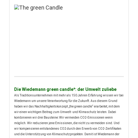
Die Wiedemann green candle*: der Umwelt zuliebe
Als Traditionsunternehmen mit mehr als 150 Jahren Erfahrung wissen wir bei
Wiedemann um unsere Verantwortung für die Zukunft. Aus diesem Grund
haben wir das Nachhaltigkeitskonzept „the green candle“ erarbeitet, mit dem
wir einen wichtigen Beitrag zum Umwelt- und Klimaschutz leisten. Dabei
kombinieren wir drei Bausteine: Wir vermeiden CO2-Emissionen wenn
möglich. Wir reduzieren jene Emissionen, die nicht zu vermeiden sind. Und
wir kompensieren entstandenes CO2 durch den Erwerb von CO2-Zertifikaten
und die Unterstützung von Klimaschutzprojekten. Damit ist Wiedemann der