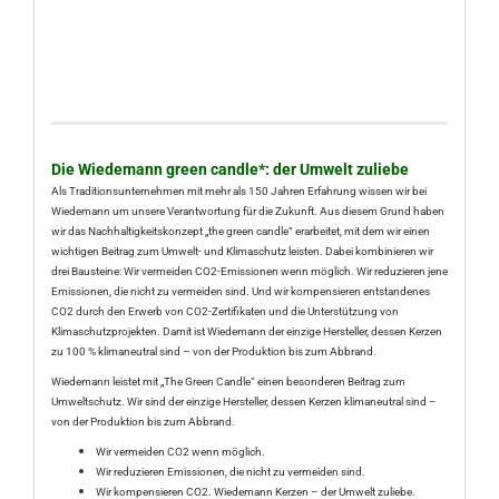
Die Wiedemann green candle*: der Umwelt zuliebe
Als Traditionsunternehmen mit mehr als 150 Jahren Erfahrung wissen wir bei
Wiedemann um unsere Verantwortung für die Zukunft. Aus diesem Grund haben
wir das Nachhaltigkeitskonzept „the green candle“ erarbeitet, mit dem wir einen
wichtigen Beitrag zum Umwelt- und Klimaschutz leisten. Dabei kombinieren wir
drei Bausteine: Wir vermeiden CO2-Emissionen wenn möglich. Wir reduzieren jene
Emissionen, die nicht zu vermeiden sind. Und wir kompensieren entstandenes
CO2 durch den Erwerb von CO2-Zertifikaten und die Unterstützung von
Klimaschutzprojekten. Damit ist Wiedemann der einzige Hersteller, dessen Kerzen
zu 100 % klimaneutral sind – von der Produktion bis zum Abbrand.
Wiedemann leistet mit „The Green Candle“ einen besonderen Beitrag zum
Umweltschutz. Wir sind der einzige Hersteller, dessen Kerzen klimaneutral sind –
von der Produktion bis zum Abbrand.
Wir vermeiden CO2 wenn möglich.
Wir reduzieren Emissionen, die nicht zu vermeiden sind.
Wir kompensieren CO2. Wiedemann Kerzen – der Umwelt zuliebe.