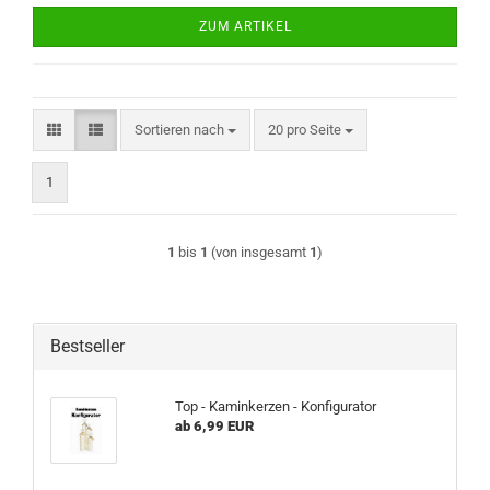
ZUM ARTIKEL
Sortieren nach
pro Seite
Sortieren nach
20 pro Seite
1
1
bis
1
(von insgesamt
1
)
Bestseller
Top - Kaminkerzen - Konfigurator
ab 6,99 EUR