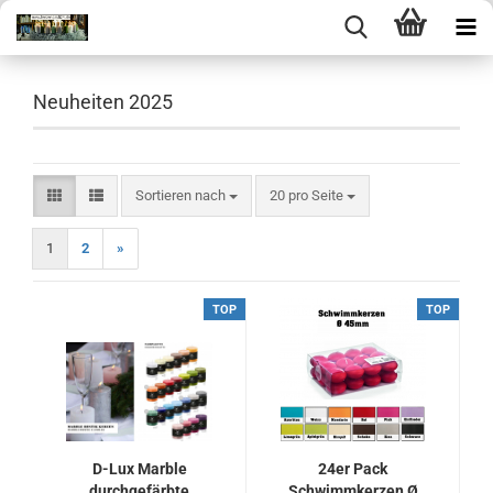
Neuheiten 2025
Sortieren nach
pro Seite
Sortieren nach
20 pro Seite
1
2
»
TOP
TOP
D-Lux Marble
24er Pack
durchgefärbte
Schwimmkerzen Ø