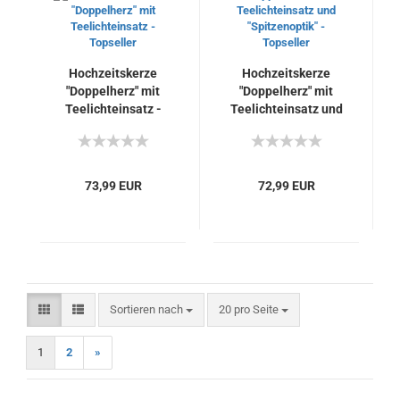
Hochzeitskerze
Hochzeitskerze
"Doppelherz" mit
"Doppelherz" mit
Teelichteinsatz -
Teelichteinsatz und
Topseller
"Spitzenoptik" -
Topseller
73,99 EUR
72,99 EUR
Sortieren nach
pro Seite
Sortieren nach
20 pro Seite
1
2
»