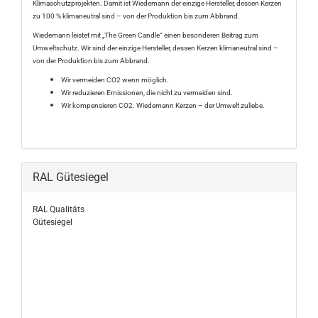
Klimaschutzprojekten. Damit ist Wiedemann der einzige Hersteller, dessen Kerzen
zu 100 % klimaneutral sind – von der Produktion bis zum Abbrand.
Wiedemann leistet mit „The Green Candle“ einen besonderen Beitrag zum
Umweltschutz. Wir sind der einzige Hersteller, dessen Kerzen klimaneutral sind –
von der Produktion bis zum Abbrand.
Wir vermeiden CO2 wenn möglich.
Wir reduzieren Emissionen, die nicht zu vermeiden sind.
Wir kompensieren CO2. Wiedemann Kerzen – der Umwelt zuliebe.
RAL Gütesiegel
RAL Qualitäts
Gütesiegel