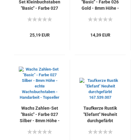
Set Kleinbuchstaben
"Basic" - Farbe 026
"Basic" - Farbe 027
Gold - 8mm Höhe -
Silber - 8mm Höhe -
echte
echte
Wachsbuchstaben -
Wachsbuchstaben -
Handarbeit -
Handarbeit -
Topseller
25,19 EUR
14,39 EUR
Topseller
Wachs Zahlen-Set
Taufkerze Rustik
"Basic" - Farbe 027
"Elefant" Neuheit
Silber - 8mm Höhe -
durchgefärbt
echte
167.539.007
Wachsbuchstaben -
Handarbeit -