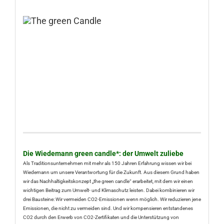
Die Wiedemann green candle*: der Umwelt zuliebe
Als Traditionsunternehmen mit mehr als 150 Jahren Erfahrung wissen wir bei
Wiedemann um unsere Verantwortung für die Zukunft. Aus diesem Grund haben
wir das Nachhaltigkeitskonzept „the green candle“ erarbeitet, mit dem wir einen
wichtigen Beitrag zum Umwelt- und Klimaschutz leisten. Dabei kombinieren wir
drei Bausteine: Wir vermeiden CO2-Emissionen wenn möglich. Wir reduzieren jene
Emissionen, die nicht zu vermeiden sind. Und wir kompensieren entstandenes
CO2 durch den Erwerb von CO2-Zertifikaten und die Unterstützung von