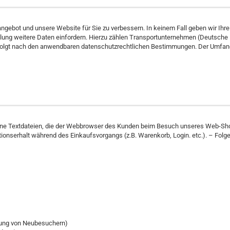
gebot und unsere Website für Sie zu verbessern. In keinem Fall geben wir Ihre
lung weitere Daten einfordern. Hierzu zählen Transportunternehmen (Deutsche
 erfolgt nach den anwendbaren datenschutzrechtlichen Bestimmungen. Der Umfa
kleine Textdateien, die der Webbrowser des Kunden beim Besuch unseres Web-
tionserhalt während des Einkaufsvorgangs (z.B. Warenkorb, Login. etc.). – Fo
erung von Neubesuchern)