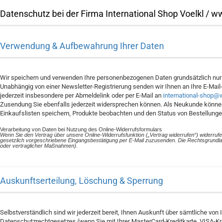
Datenschutz bei der Firma International Shop Voelkl / 
Verwendung & Aufbewahrung Ihrer Daten
Wir speichern und verwenden Ihre personenbezogenen Daten grundsätzlich nur z
Unabhängig von einer Newsletter-Registrierung senden wir Ihnen an Ihre E-Ma
jederzeit insbesondere per Abmeldelink oder per E-Mail an
international-shop@
Zusendung Sie ebenfalls jederzeit widersprechen können. Als Neukunde können S
Einkaufslisten speichern, Produkte beobachten und den Status von Bestellung
Verarbeitung von Daten bei Nutzung des Online-Widerrufsformulars
Wenn Sie den Vertrag über unsere Online-Widerrufsfunktion („Vertrag widerrufen“) widerruf
gesetzlich vorgeschriebene Eingangsbestätigung per E-Mail zuzusenden. Die Rechtsgrundlage f
oder vertraglicher Maßnahmen).
Auskunftserteilung, Löschung & Sperrung
Selbstverständlich sind wir jederzeit bereit, Ihnen Auskunft über sämtliche 
Datenschutzrechtgesetzes (wenn Sie mit Ihrer MasterCard-Kreditkarte, VISA-Kre