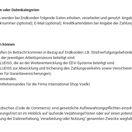
n oder Datenkategorien
 werden bei Endkunden folgende Daten erhoben, verarbeitet und genutzt: Anga
ummer (optional); E-Mail (optional); Kreditkartendaten bei Angabe der Zahlung
en können
rhalten (in Betracht kommen in Bezug auf Endkunden z.B. Strafverfolgungsbehörd
 der jeweiligen Arbeitsprozesse beteiligt sind.
LUDSG, die an der Weiterentwicklung der EDV-Systeme beteiligt sind.
 LUDSG zur Abwicklung und Sicherung des Zahlungsverkehrs sowie Versicherer 
r für Garantieversicherungen).
versandes.
elversandes für die Firma International Shop Voelkl.
zbuches (Code de Commerce) sind gesetzliche Aufbewahrungspflichten einzuha
ngsfrist ist im Hinblick auf laufende Verjährungsfristen oder auf einen potenz
mmung der Datenerhebung, Verarbeitung oder Nutzung" genannten Zwecke wegfall