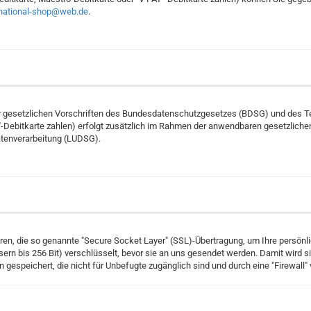
rnational-shop@web.de
.
 gesetzlichen Vorschriften des Bundesdatenschutzgesetzes (BDSG) und des Tel
AY"-Debitkarte zahlen) erfolgt zusätzlich im Rahmen der anwendbaren gesetzli
tenverarbeitung (LUDSG).
hren, die so genannte "Secure Socket Layer" (SSL)-Übertragung, um Ihre persönl
ern bis 256 Bit) verschlüsselt, bevor sie an uns gesendet werden. Damit wird s
 gespeichert, die nicht für Unbefugte zugänglich sind und durch eine "Firewall"