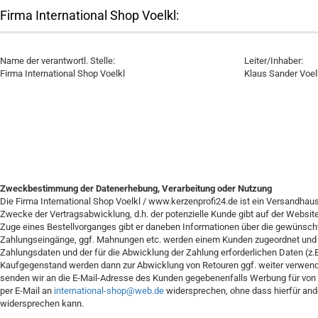
Firma International Shop Voelkl:
Name der verantwortl. Stelle:
Leiter/Inhaber:
Firma International Shop Voelkl
Klaus Sander Voel
Zweckbestimmung der Datenerhebung, Verarbeitung oder Nutzung
Die Firma International Shop Voelkl / www.kerzenprofi24.de ist ein Versandhau
Zwecke der Vertragsabwicklung, d.h. der potenzielle Kunde gibt auf der Webs
Zuge eines Bestellvorganges gibt er daneben Informationen über die gewünschte Z
Zahlungseingänge, ggf. Mahnungen etc. werden einem Kunden zugeordnet und gesp
Zahlungsdaten und der für die Abwicklung der Zahlung erforderlichen Daten (z
Kaufgegenstand werden dann zur Abwicklung von Retouren ggf. weiter verwende
senden wir an die E-Mail-Adresse des Kunden gegebenenfalls Werbung für von 
per E-Mail an
international-shop@web.de
widersprechen, ohne dass hierfür ande
widersprechen kann.