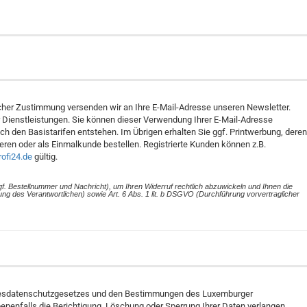
cher Zustimmung versenden wir an Ihre E-Mail-Adresse unseren Newsletter.
 Dienstleistungen. Sie können dieser Verwendung Ihrer E-Mail-Adresse
h den Basistarifen entstehen. Im Übrigen erhalten Sie ggf. Printwerbung, deren
eren oder als Einmalkunde bestellen. Registrierte Kunden können z.B.
ofi24.de
gültig.
f. Bestellnummer und Nachricht), um Ihren Widerruf rechtlich abzuwickeln und Ihnen die
tung des Verantwortlichen) sowie Art. 6 Abs. 1 lit. b DSGVO (Durchführung vorvertraglicher
 Bundesdatenschutzgesetzes und den Bestimmungen des Luxemburger
enenfalls die Berichtigung, Löschung oder Sperrung Ihrer Daten verlangen.