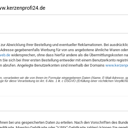
www.kerzenprofi24.de
ur Abwicklung Ihrer Bestellung und eventueller Reklamationen. Bei ausdrückli
il-Adresse gegebenenfalls Werbung für von uns angebotene ähnliche Waren oder
web.de
widersprechen, ohne dass hierfür andere als die Übermittlungskosten nac
ie sich bei Ihrer ersten Bestellung entweder mit einem Benutzerkonto registri
en abrufen. Angelegte Benutzerkonten sind innerhalb der Domains
www.kerzenpr
en, verarbeiten wir die von Ihnen im Formular eingegebenen Daten (Name, E-Mail-Adresse, gg
ür diese Verarbeitung ist Art. 6 Abs. 1 lit. c DSGVO (Erfüllung einer rechtlichen Verpflich
von Ihnen bei uns gespeicherten Daten zu erteilen. Nach den Vorschriften des
ditkarte, Maestro-Debitkarte oder "V PAY"-Debitkarte zahlen) können Sie gegeb