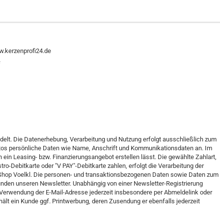
w.kerzenprofi24.de
f
ndelt. Die Datenerhebung, Verarbeitung und Nutzung erfolgt ausschließlich zum
ntos persönliche Daten wie Name, Anschrift und Kommunikationsdaten an. Im
 ein Leasing- bzw. Finanzierungsangebot erstellen lässt. Die gewählte Zahlart,
-Debitkarte oder "V PAY"-Debitkarte zahlen, erfolgt die Verarbeitung der
l Shop Voelkl. Die personen- und transaktionsbezogenen Daten sowie Daten zum
nden unseren Newsletter. Unabhängig von einer Newsletter-Registrierung
Verwendung der E-Mail-Adresse jederzeit insbesondere per Abmeldelink oder
ält ein Kunde ggf. Printwerbung, deren Zusendung er ebenfalls jederzeit