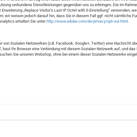
tzung verbundene Dienstleistungen gegenüber uns zu erbringen. Die im Rahmen
rweiterung „Replace Visitor’s Last IP Octet with 0-Einstellung“ verwenden, wer
n; wir weisen jedoch darauf hin, dass Sie in diesem Fall ggf. nicht sämtliche
nalytics erhalten Sie unter
http://www.adobe.com/de/privacy/opt-out.html
.
er von Sozialen Netzwerken (z.B. Facebook, Google+, Twitter) eine Nachricht üb
uf, baut Ihr Browser eine Verbindung mit diesem Sozialen Netzwerk auf, und da
suchen Sie unseren Webshop, ohne bei einem dieser Sozialen Netzwerke eingel