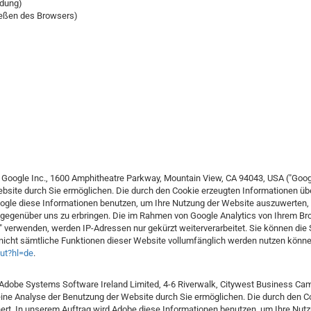
ndung)
ießen des Browsers)
 Google Inc., 1600 Amphitheatre Parkway, Mountain View, CA 94043, USA ("Googl
site durch Sie ermöglichen. Die durch den Cookie erzeugten Informationen übe
Google diese Informationen benutzen, um Ihre Nutzung der Website auszuwerten
gegenüber uns zu erbringen. Die im Rahmen von Google Analytics von Ihrem Bro
 verwenden, werden IP-Adressen nur gekürzt weiterverarbeitet. Sie können die 
f. nicht sämtliche Funktionen dieser Website vollumfänglich werden nutzen kön
out?hl=de
.
 Adobe Systems Software Ireland Limited, 4-6 Riverwalk, Citywest Business Cam
 eine Analyse der Benutzung der Website durch Sie ermöglichen. Die durch den 
hert. In unserem Auftrag wird Adobe diese Informationen benutzen, um Ihre Nut