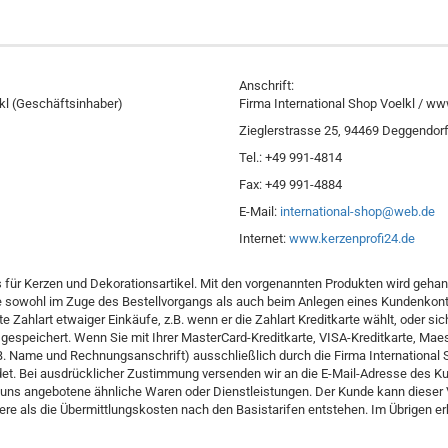
Anschrift:
kl (Geschäftsinhaber)
Firma International Shop Voelkl / ww
Zieglerstrasse 25, 94469 Deggendor
Tel.: +49 991-4814
Fax: +49 991-4884
E-Mail:
international-shop@web.de
Internet:
www.kerzenprofi24.de
s für Kerzen und Dekorationsartikel. Mit den vorgenannten Produkten wird geha
ite sowohl im Zuge des Bestellvorgangs als auch beim Anlegen eines Kundenko
ahlart etwaiger Einkäufe, z.B. wenn er die Zahlart Kreditkarte wählt, oder sich
eichert. Wenn Sie mit Ihrer MasterCard-Kreditkarte, VISA-Kreditkarte, Maestro
.B. Name und Rechnungsanschrift) ausschließlich durch die Firma Internationa
t. Bei ausdrücklicher Zustimmung versenden wir an die E-Mail-Adresse des Ku
uns angebotene ähnliche Waren oder Dienstleistungen. Der Kunde kann dieser 
re als die Übermittlungskosten nach den Basistarifen entstehen. Im Übrigen erh