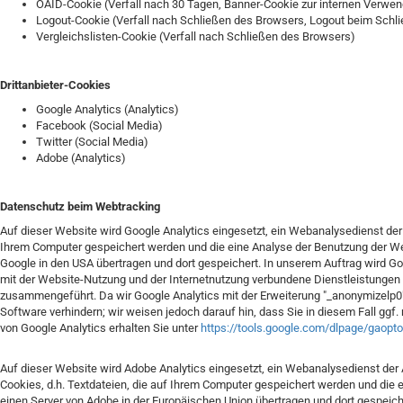
OAID-Cookie (Verfall nach 30 Tagen, Banner-Cookie zur internen Verwe
Logout-Cookie (Verfall nach Schließen des Browsers, Logout beim Schl
Vergleichslisten-Cookie (Verfall nach Schließen des Browsers)
Drittanbieter-Cookies
Google Analytics (Analytics)
Facebook (Social Media)
Twitter (Social Media)
Adobe (Analytics)
Datenschutz beim Webtracking
Auf dieser Website wird Google Analytics eingesetzt, ein Webanalysedienst der
Ihrem Computer gespeichert werden und die eine Analyse der Benutzung der Web
Google in den USA übertragen und dort gespeichert. In unserem Auftrag wird 
mit der Website-Nutzung und der Internetnutzung verbundene Dienstleistungen 
zusammengeführt. Da wir Google Analytics mit der Erweiterung "_anonymizelp0"
Software verhindern; wir weisen jedoch darauf hin, dass Sie in diesem Fall gg
von Google Analytics erhalten Sie unter
https://tools.google.com/dlpage/gaopt
Auf dieser Website wird Adobe Analytics eingesetzt, ein Webanalysedienst der
Cookies, d.h. Textdateien, die auf Ihrem Computer gespeichert werden und die
einen Server von Adobe in der Europäischen Union übertragen und dort gespeic